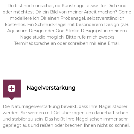
l
Du bist noch unsicher, ob Kunstnägel etwas für Dich sind
d
oder möchtest Dir ein Bild von meiner Arbeit machen? Gerne
i
modelliere ich Dir einen Probenagel, selbstverständlich
n
kostenlos. Ein Schmucknagel mit besonderem Design (z.B.
g
Aquarium Design oder One Stroke Design) ist in meinem
e
n
Nagelstudio möglich. Bitte rufe mich zwecks
-
Terminabsprache an oder schreiben mir eine Email.
M
ü
h
l
h
o
f
e
Nägelverstärkung
n
Die Naturnagelverstärkung bewirkt, dass Ihre Nägel stabiler
werden. Sie werden mit Gel überzogen um dauerhaft schön
und stabiler zu sein. Das heißt Ihre Nägel sehen immer sehr
gepflegt aus und reißen oder brechen Ihnen nicht so schnell.