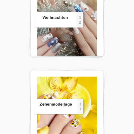
Weihnachten
4
2
Zehenmodellage
1
1