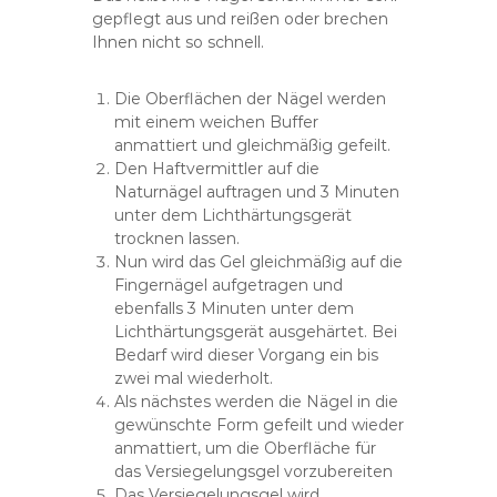
l
gepflegt aus und reißen oder brechen
d
Ihnen nicht so schnell.
i
n
g
Die Oberflächen der Nägel werden
e
mit einem weichen Buffer
n
anmattiert und gleichmäßig gefeilt.
-
Den Haftvermittler auf die
M
Naturnägel auftragen und 3 Minuten
ü
unter dem Lichthärtungsgerät
h
l
trocknen lassen.
h
Nun wird das Gel gleichmäßig auf die
o
Fingernägel aufgetragen und
f
ebenfalls 3 Minuten unter dem
e
Lichthärtungsgerät ausgehärtet. Bei
n
Bedarf wird dieser Vorgang ein bis
zwei mal wiederholt.
Als nächstes werden die Nägel in die
gewünschte Form gefeilt und wieder
anmattiert, um die Oberfläche für
das Versiegelungsgel vorzubereiten
Das Versiegelungsgel wird