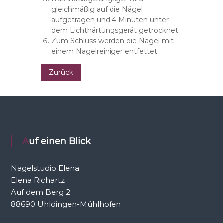
gleichmäßig auf die Nägel
aufgetragen und 4 Minuten unter
dem Lichthärtungsgerät getrocknet.
Zum Schluss werden die Nägel mit
einem Nagelreiniger entfettet.
Zurück
Auf einen Blick
Nagelstudio Elena
Elena Richartz
Auf dem Berg 2
88690 Uhldingen-Mühlhofen